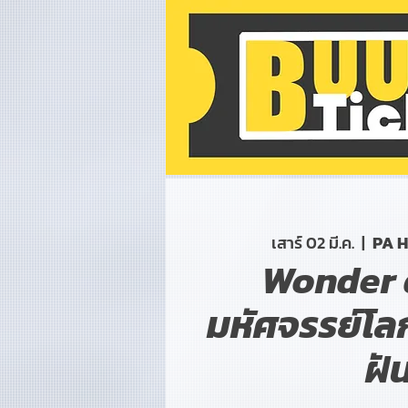
เสาร์ 02 มี.ค.
  |  
PA 
Wonder
มหัศจรรย์โล
ฝั