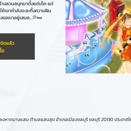
้างสวนสนุกมาตั้งแต่เด็ก แต่
ให้เขากำลังจะละทิ้งความฝัน
รอเขาอยู่เสมอ...💭🛏️
ปิดแล้ว
ื่น
ลงหาดบางแสน ตำบลแสนสุข อำเภอเมืองชลบุรี ชลบุรี 20130 ประเทศ