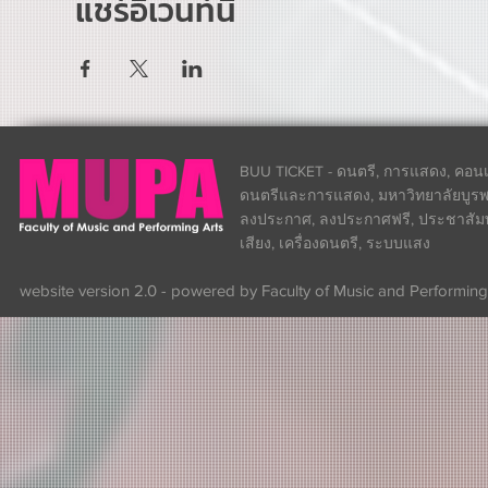
แชร์อีเวนท์นี้
BUU TICKET - ดนตรี, การแสดง, คอนเส
ดนตรีและการแสดง, มหาวิทยาลัยบูรพา
ลงประกาศ, ลงประกาศฟรี, ประชาสัมพันธ
เสียง, เครื่องดนตรี, ระบบแสง
website version 2.0 - powered by Faculty of Music and Performing