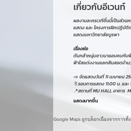
เกี่ยวกับอีเวนท์
ผลงานละครเวทีชิ้นนี้เป็นส่ว
แสดง และ โครงการฝึกปฏิบัติ
แสดงมหาวิทยาลัยบูรพา
เรื่องย่อ
ต้นกล้าหนุ่มชาวนาแอบคบกับฟ้า
ฟ้าใสแต่งงานแลกสินสอดจำนวนมา
📣 จัดแสดงวันที่ 11 เมษายน 2
🔖รอบการแสดง 11:00 น. และ 
📍สถานที่ MU HALL อาคาร  
แสดงมากขึ้น
Google Maps ถูกบล็อกเนื่องจากการตั้ง