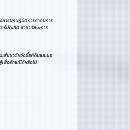
รงการฝึกปฏิบัติการกำกับการ
สตร์บัณฑิต สาขาศิลปะการ
สี่ยชาติหวังซื้อที่ดินและขอ
ื่อรักแท้ได้หรือไม่…