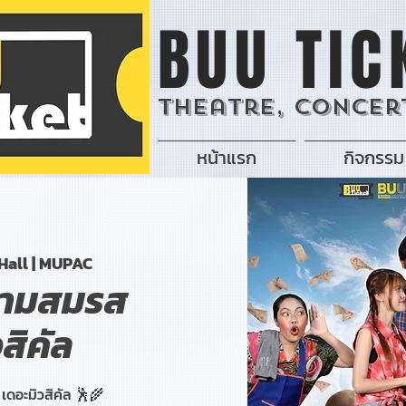
BUU TIC
Theatre, Concert
หน้าแรก
กิจกรรม
all | MUPAC
สามสมรส
สิคัล
เดอะมิวสิคัล 🕺🌾