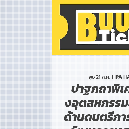
พุธ 21 ส.ค.
  |  
PA H
ปาฐกถาพิเศ
งอุตสหกรรมส
ด้านดนตรีกา