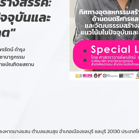
้างสรรค์:
จจุบันและ
คต"
รรัตน์ ดำรุง
วิชานาฏกรรม
ราชบัณฑิตยสถาน
ลงหาดบางแสน ตำบลแสนสุข อำเภอเมืองชลบุรี ชลบุรี 20130 ประเทศ