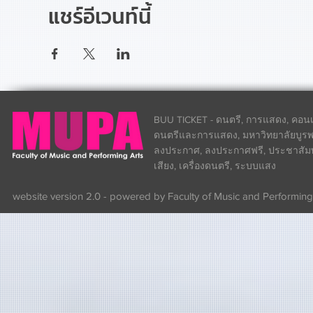
แชร์อีเวนท์นี้
BUU TICKET - ดนตรี, การแสดง, คอนเส
ดนตรีและการแสดง, มหาวิทยาลัยบูรพา
ลงประกาศ, ลงประกาศฟรี, ประชาสัมพันธ
เสียง, เครื่องดนตรี, ระบบแสง
website version 2.0 - powered by Faculty of Music and Performing