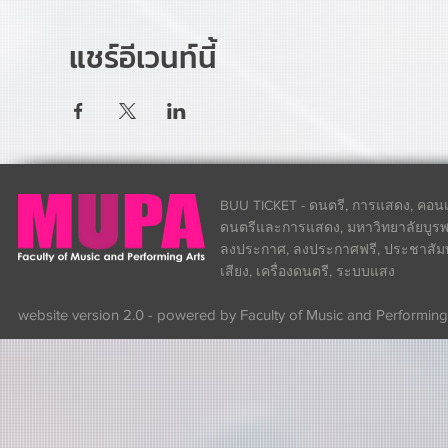
แชร์อีเวนท์นี้
BUU TICKET - ดนตรี, การแสดง, คอนเส
ดนตรีและการแสดง, มหาวิทยาลัยบูรพา
ลงประกาศ, ลงประกาศฟรี, ประชาสัมพันธ
เสียง, เครื่องดนตรี, ระบบแสง
website version 2.0 - powered by Faculty of Music and Performing