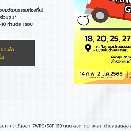
่ยวชมวัฒนธรรมท่องถื่น)
อร่วมชม*
-10 ท่านต่อ 1 รอบ
ปิดแล้ว
ื่น
รรมภาคตะวันออก, 7WPG+58F 169 ถนน ลงหาดบางแสน ตำบลแสนสุข อำเภ