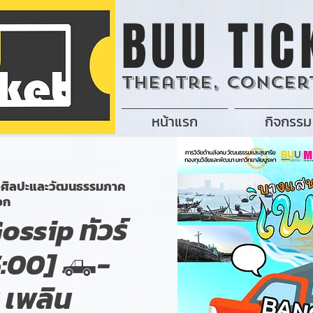
BUU TIC
Theatre, Concert
หน้าแรก
กิจกรรม
หอศิลปะและวัฒนธรรมภาค
อก
ssip ทัวร์
5:00] 🛻-
เพลิน